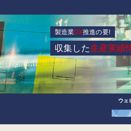
製造業
DX
推進の要!
収集した
生産実績
ウェ