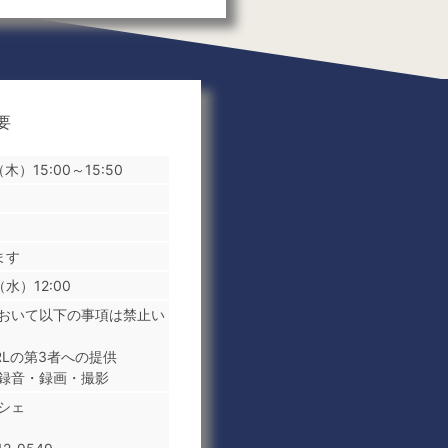
要
（木）
15:00～15:50
ます
（水）12:00
おいて以下の事項は禁止い
RLの第3者への提供
録音・録画・撮影
シェ