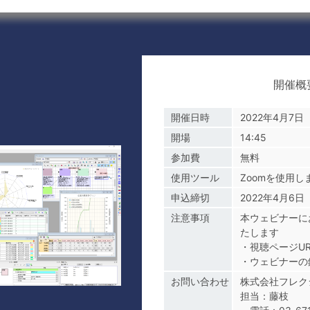
開催概
開催日時
2022年4月7日
開場
14:45
参加費
無料
使用ツール
Zoomを使用し
申込締切
2022年4月6日
注意事項
本ウェビナーに
たします
・視聴ページU
・ウェビナーの
お問い合わせ
株式会社フレク
担当：藤枝