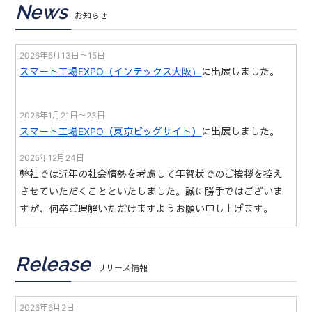
News
お知らせ
2026年5月13日～15日
スマート工場EXPO（インテックス大阪）
に出展しました。
2026年1月21日～23日
スマート工場EXPO（東京ビッグサイト）
に出展しました。
2025年12月24日
弊社では近年の社会情勢を考慮して年賀状でのご挨拶を控え
させていただくことといたしました。誠に勝手ではございま
すが、何卒ご理解いただけますようお願い申し上げます。
2025年10月29日～31日
Release
スマート工場EXPO
リリース情報
に出展しました。
2025年7月9日～11日
2026年6月2日
設計・製造ソリューション展
に出展しました。