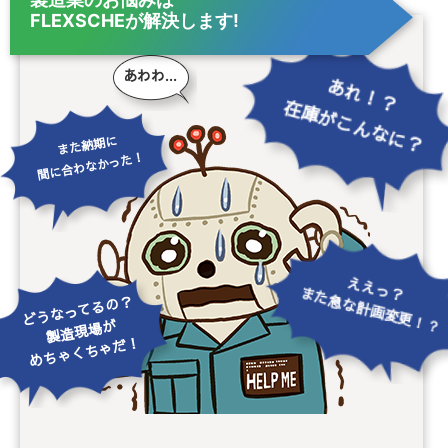
FLEXSCHEが解決します!
あわわ...
あれ！？
在庫がこんなに？
また納期に
間に合わなかった！
ええっ？
また急な計画変更！？
どうなってるの？
製造現場が
めちゃくちゃだ！