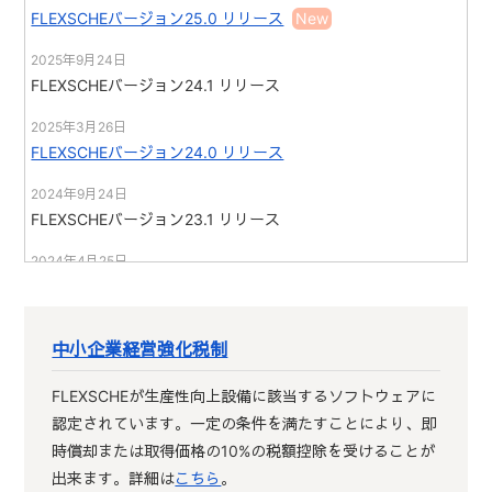
FLEXSCHEバージョン25.0 リリース
2025年9月24日
2025年1月22日～24日
FLEXSCHEバージョン24.1 リリース
スマート工場EXPO
に出展しました。
2025年3月26日
2024年12月4日
FLEXSCHEバージョン24.0 リリース
弊社では近年の社会情勢を考慮して年賀状でのご挨拶を控え
させていただくことといたしました。誠に勝手ではございま
2024年9月24日
すが、何卒ご理解いただけますようお願い申し上げます。
FLEXSCHEバージョン23.1 リリース
2024年4月25日
2024年10月23日～25日
FLEXSCHE CarryOutバージョン5.0
リリース
スマート工場EXPO
に出展しました。
2024年3月25日
中小企業経営強化税制
2024年8月1日
FLEXSCHEバージョン23.0 リリース
弊社では働きやすい職場環境づくりの取り組みとして軽装勤
2023年3月31日
FLEXSCHEが生産性向上設備に該当するソフトウェアに
務を推奨しておりましたが、この度、お客様と対面（Web会
FLEXSCHE CarryOutバージョン4.4 リリース
認定されています。一定の条件を満たすことにより、即
議も含む）においても軽装にて対面させていただきます。何
時償却または取得価格の10%の税額控除を受けることが
卒ご理解賜りますようよろしくお願い申し上げます。
2023年3月27日
出来ます。詳細は
こちら
。
FLEXSCHEバージョン22.0
リリース