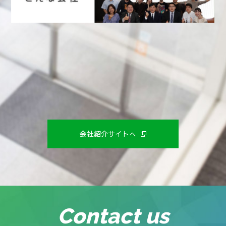
2020年2月6日
2022年7月20日～22日
FLEXSCHE CarryOutバージョン4 リリース
生産システム見える化展
に出展しました。
2019年12月27日
2021年11月24日～26日
FLEXSCHEバージョン19.0 リリース
生産システム見える化展
に出展しました。
2019年2月14日
2021年10月23日
FLEXSCHE CarryOutバージョン3 リリース
PG BATTLE 2021
に協賛しました。
〔ブログ〕
2018年10月15日
FLEXSCHEバージョン18.0 リリース
2021年1月20日～22日
スマート工場EXPO
に出展しました。
2018年4月4日
会社紹介サイトへ
FLEXSCHE CarryOutバージョン2 リリース
2020年10月1日～11月19日
第58回宣伝会議賞
に協賛しました。弊社課題への沢山のご応
2018年3月28日
FLEXSCHEバージョン17.1 リリース
募ありがとうございました。
2018年1月24日
2019年7月24日～26日
FLEXSCHE CarryOutバージョン1.6 リリース
生産システム見える化展
に出展しました。
Contact us
2017年7月24日
2019年6月5日～7日