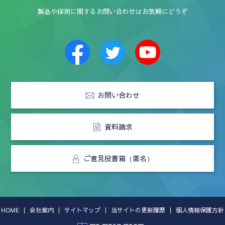
FLEXSCHEバージョン17.0 リリース
スマートファクトリーJapan2019
に出展しました。
[写真]
→
製品や採用に関するお問い合わせはお気軽にどうぞ
ブログ
2017年2月1日
FLEXSCHEバージョン16.1 リリース
2018年10月3日～5日
第30回 関西 設計･製造ソリューション展に出展しました。
[写
2016年6月21日
真]
FLEXSCHEバージョン16.0 リリース
2018年10月2日
2015年12月22日
当ウェブサイトを全面リニューアルし公開しました。
お問い合わせ
FLEXSCHEバージョン15.1 リリース
2018年6月20日～22日
2015年6月12日
第29回 設計･製造ソリューション展に出展しました。
[写真]
資料請求
FLEXSCHEバージョン15.0 リリース
2018年4月11日～13日
2015年1月28日
第3回 名古屋 設計･製造ソリューション展に出展しました。
ご意見投書箱（匿名）
FLEXSCHEバージョン14.1 リリース
[写真]
2014年6月16日
2017年10月4日～6日
FLEXSCHEバージョン14.0 リリース
第20回 関西 設計･製造ソリューション展に出展しました。
[写
HOME
会社案内
サイトマップ
当サイトの更新履歴
個人情報保護方針
2014年1月29日
真]
FLEXSCHEバージョン13.1 リリース