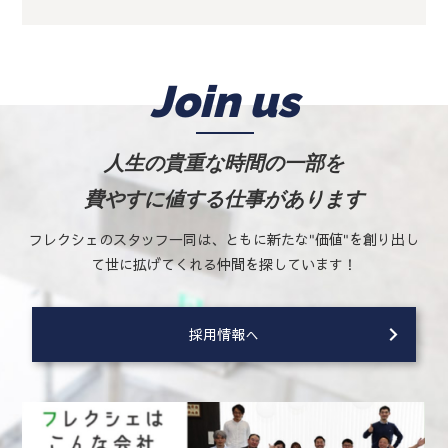
2024年2月20日～22日
スマートファクトリーJapan 2024
に出展します。
2022年10月13日
FLEXSCHE CarryOutバージョン4.3 リリース
2023年12月14日
Join us
弊社では近年の社会情勢を考慮して年賀状でのご挨拶を控え
2022年9月16日
させていただくことといたしました。誠に勝手ではございま
FLEXSCHEバージョン21.1 リリース
すが、何卒ご理解いただけますようお願い申し上げます。
2022年2月15日
人生の貴重な時間の一部を
FLEXSCHEバージョン21.0 リリース
2023年7月26日～28日
費やすに値する仕事があります
第16回 工場内のシステム見える化展
に出展します。
2022年2月15日
FLEXSCHE CarryOutバージョン4.2 リリース
フレクシェのスタッフ一同は、ともに新たな"価値"を創り出し
2022年12月1日
弊社では近年の社会情勢を考慮して年賀状でのご挨拶を控え
て世に拡げてくれる仲間を探しています！
2021年6月24日
させていただくことといたしました。誠に勝手ではございま
FLEXSCHEバージョン20.0 リリース
すが、何卒ご理解いただけますようお願い申し上げます。
採用情報へ
2020年10月28日
2022年10月19日～21日
FLEXSCHE CarryOutバージョン4.1 リリース
スマートファクトリーJapan2022
に出展しました。
2020年9月4日
2022年10月22日
FLEXSCHEバージョン19.1 リリース
PG BATTLE 2022
に協賛します。