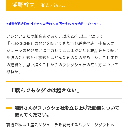
浦野幹夫
Mikio Urano
※浦野が代表取締役であった当時の文面をそのまま掲載しています。
フレクシェ社の創業者であり、以来
25
年以上に渡って
『FLEXSCHE』の開発を続けてきた浦野幹夫代表。生産スケ
ジューラの開発だけに注力してここまで会社と製品を育て続け
た彼の会社観と仕事観とはどんなものなのだろうか。これまで
の経緯と、思い描くこれからのフレクシェ社の在り方について
尋ねた。
「転んでもタダでは起きない」
浦野さんがフレクシェ社を立ち上げた動機について
教えてください。
前職で私は生産スケジューラを開発するパッケージソフトメー