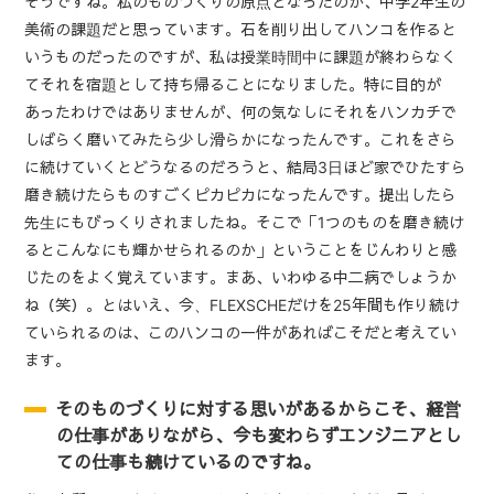
そうですね。私のものづくりの原点となったのが、中学2年生の
美術の課題だと思っています。石を削り出してハンコを作ると
いうものだったのですが、私は授業時間中に課題が終わらなく
てそれを宿題として持ち帰ることになりました。特に目的が
あったわけではありませんが、何の気なしにそれをハンカチで
しばらく磨いてみたら少し滑らかになったんです。これをさら
に続けていくとどうなるのだろうと、結局3日ほど家でひたすら
磨き続けたらものすごくピカピカになったんです。提出したら
先生にもびっくりされましたね。そこで「1つのものを磨き続け
るとこんなにも輝かせられるのか」ということをじんわりと感
じたのをよく覚えています。まあ、いわゆる中二病でしょうか
ね（笑）。とはいえ、今、FLEXSCHEだけを
25
年間も作り続け
ていられるのは、このハンコの一件があればこそだと考えてい
ます。
そのものづくりに対する思いがあるからこそ、経営
の仕事がありながら、今も変わらずエンジニアとし
ての仕事も続けているのですね。