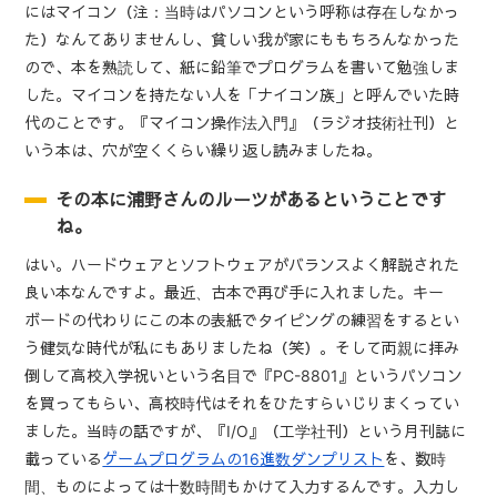
にはマイコン（注：当時はパソコンという呼称は存在しなかっ
た）なんてありませんし、貧しい我が家にももちろんなかった
ので、本を熟読して、紙に鉛筆でプログラムを書いて勉強しま
した。マイコンを持たない人を「ナイコン族」と呼んでいた時
代のことです。『マイコン操作法入門』（ラジオ技術社刊）と
いう本は、穴が空くくらい繰り返し読みましたね。
その本に浦野さんのルーツがあるということです
ね。
はい。ハードウェアとソフトウェアがバランスよく解説された
良い本なんですよ。最近、古本で再び手に入れました。キー
ボードの代わりにこの本の表紙でタイピングの練習をするとい
う健気な時代が私にもありましたね（笑）。そして両親に拝み
倒して高校入学祝いという名目で『PC-8801』というパソコン
を買ってもらい、高校時代はそれをひたすらいじりまくってい
ました。当時の話ですが、『I/O』（工学社刊）という月刊誌に
載っている
ゲームプログラムの16進数ダンプリスト
を、数時
間、ものによっては十数時間もかけて入力するんです。入力し