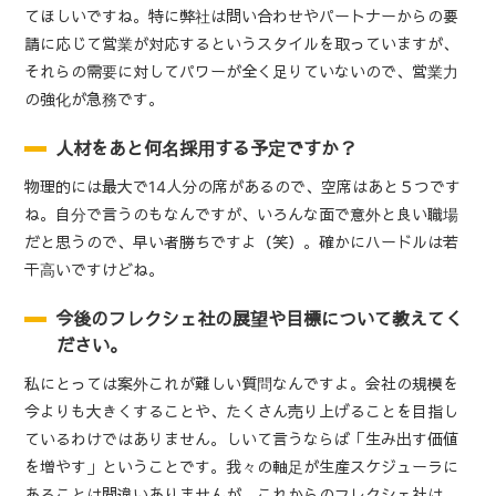
てほしいですね。特に弊社は問い合わせやパートナーからの要
請に応じて営業が対応するというスタイルを取っていますが、
それらの需要に対してパワーが全く足りていないので、営業力
の強化が急務です。
人材をあと何名採用する予定ですか？
物理的には最大で14人分の席があるので、空席はあと５つです
ね。自分で言うのもなんですが、いろんな面で意外と良い職場
だと思うので、早い者勝ちですよ（笑）。確かにハードルは若
干高いですけどね。
今後のフレクシェ社の展望や目標について教えてく
ださい。
私にとっては案外これが難しい質問なんですよ。会社の規模を
今よりも大きくすることや、たくさん売り上げることを目指し
ているわけではありません。しいて言うならば「生み出す価値
を増やす」ということです。我々の軸足が生産スケジューラに
あることは間違いありませんが、これからのフレクシェ社は