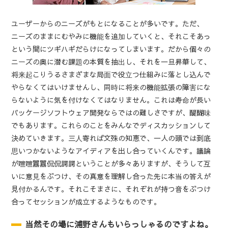
ユーザーからのニーズがもとになることが多いです。ただ、
ニーズのままにむやみに機能を追加していくと、それこそあっ
という間にツギハギだらけになってしまいます。だから個々の
ニーズの奥に潜む課題の本質を抽出し、それを一旦昇華して、
将来起こりうるさまざまな局面で役立つ仕組みに落とし込んで
やらなくてはいけませんし、同時に将来の機能拡張の障害にな
らないように気を付けなくてはなりません。これは寿命が長い
パッケージソフトウェア開発ならではの難しさですが、醍醐味
でもあります。これらのことをみんなでディスカッションして
決めていきます。三人寄れば文殊の知恵で、一人の頭では到底
思いつかないようなアイディアを出し合っていくんです。議論
が喧喧囂囂侃侃諤諤ということが多々ありますが、そうして互
いに意見をぶつけ、その真意を理解し合った先に本当の答えが
見付かるんです。それこそまさに、それぞれが持つ音をぶつけ
合ってセッションが成立するようなものです。
当然その場に浦野さんもいらっしゃるのですよね。