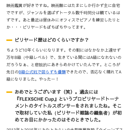
映画鑑賞が好きですね。映画館にはたまにしか行かず主に自宅
でですが、ジャンルを選ばずトータル数千時間分は観ているは
ずです。あと最近は昼休みにオフィスでピアノを練習したりと
か・・・ビリヤードもぼちぼちやってます。
ビリヤード歴はどのくらいですか？
ちょうど10年くらいになります。その割にはなかなか上達せず
万年B級（中級レベル）で、生きている間にはA級になれないの
だろうなぁ、と悲観的にあきらめかけていたんです。ところが
先日の
B級公式戦で図らずも優勝
できたので、否応なく晴れてA
級になりました。やったー！
おめでとうございます（笑）。過去には
『FLEXSCHE Cup』というプロビリヤードトーナ
メントのタイトルスポンサーをされましたね。そこ
で取材していた私（ビリヤード雑誌の編集者）が初
めてお目にかかったのはそのときでした。
2013年と2015年にみなとみらいの大型商業施設『クイーンズス