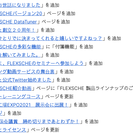
お世話になりました
」を追加
XSCHEバージョン20
」ページを追加
SCHE DataTuner
」ページを追加
ェ創立２０周年！
」を追加
ひとりでに決まってくれると嬉しいですよねっ？
」を追加
XSCHEの多彩な機能
」に「付箋機能」を追加
を解いてみました。
」を追加
、FLEXSCHEのセミナーへ参加しよう
」を追加
ング動画サービスの舞台裏
」を追加
公式Twitter始めました
」を追加
XSCHE紹介動画
」ページに「FLEXSCHE 製品ラインナップの
トレーニングコース
」ページを更新
場EXPO2021 展示会に出展！
」を追加
ジ
」を追加
宣伝会議賞 締め切りまであとわずか！
」を追加
とライセンス
」ページを更新