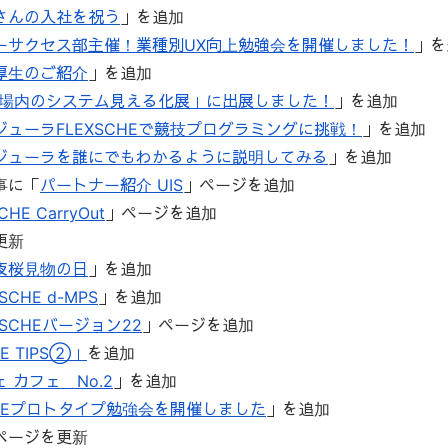
さんの入社を祝う
」を追加
ーサクセス部主催！業種別UX向上勉強会を開催しました！
」を
厚生のご紹介
」を追加
 工場内のシステム見える化展」に出展しました！
」を追加
ジューラFLEXSCHEで競技プログラミングに挑戦！
」を追加
ジューラを誰にでもわかるように説明してみる
」を追加
事に「
パートナー紹介 UIS
」ページを追加
HE CarryOut
」ページを追加
更新
夜桜見物の日
」を追加
SCHE d-MPS
」を追加
XSCHEバージョン22
」ページを追加
HE TIPS②」
を追加
 カフェ No.2
」を追加
CHEプロトタイプ勉強会を開催しました
」を追加
ページを更新