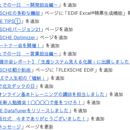
ェでの一日 ～開発担当編～
」を追加
XSCHEの多彩な機能
」ページに「EDIF Excel®帳票生成機能」
E TIPS①
」を追加
XSCHEバージョン21
」ページを追加
SCHE Optimizer
」ページを追加
パートナー会を開催！
」を追加
ェでの一日 ～営業担当編～
」を追加
1年展示会レポート】「生産システム見える化展」に出展しました
XSCHE紹介動画
」ページに「FLEXSCHE EDIF」を追加
TTLEで人生初の「嘘解」
」を追加
で北京ダックの日
」を追加
オンライン基本トレーニングの講師を担当しました
」を追加
CHE新人勉強会！〇〇〇〇で差をつけろ！
」を追加
HE DataTunerをリリースしました
」を追加
退任式 今までありがとうございました！
」を追加
メッセージ
」ページを更新