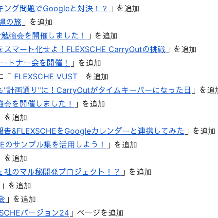
ング問題でGoogleと対決！？
」を追加
沖縄の旅
」を追加
izer勉強会を開催しました！
」を追加
スマート化せよ！FLEXSCHE CarryOutの挑戦
」を追加
パートナー会を開催！
」を追加
に「
FLEXSCHE VUST
」を追加
"計画通り"に！CarryOutがタイムキーパーになった日
」を追
強会を開催しました！
」を追加
」を追加
告&FLEXSCHEをGoogleカレンダーと連携してみた
」を追加
CHEのサンプル集を活用しよう！
」を追加
」を追加
ェ社のマル秘開発プロジェクト！？
」を追加
」を追加
会
」を追加
XSCHEバージョン24
」ページを追加