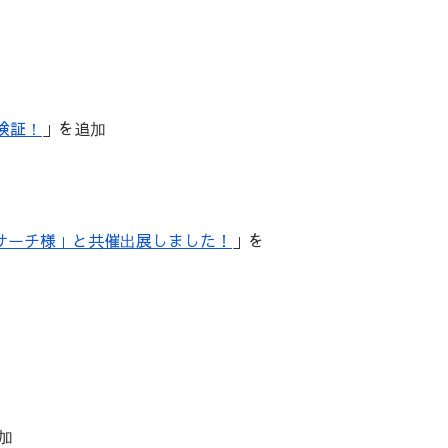
検証！
」を追加
サーチ様」と共催出展しました！
」を
加