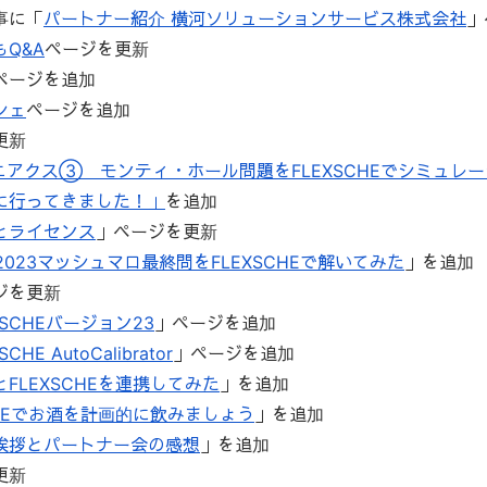
事に「
パートナー紹介 横河ソリューションサービス株式会社
」
Q&A
ページを更新
ページを追加
シェ
ページを追加
更新
マニアクス③ モンティ・ホール問題をFLEXSCHEでシミュレ
に行ってきました！」
を追加
とライセンス
」ページを更新
tle2023マッシュマロ最終問をFLEXSCHEで解いてみた
」を追加
ジを更新
XSCHEバージョン23
」ページを追加
SCHE AutoCalibrator
」ページを追加
FLEXSCHEを連携してみた
」を追加
CHEでお酒を計画的に飲みましょう
」を追加
挨拶とパートナー会の感想
」を追加
更新