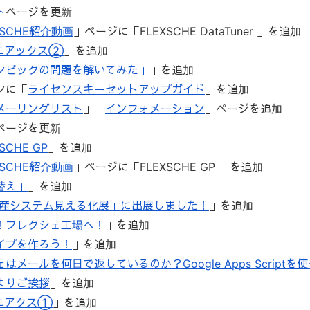
ト
ページを更新
XSCHE紹介動画
」ページに「FLEXSCHE DataTuner 」を追加
マニアックス②
」を追加
ンピックの問題を解いてみた」
」を追加
ンに「
ライセンスキーセットアップガイド
」を追加
メーリングリスト
」「
インフォメーション
」ページを追加
ページを更新
SCHE GP
」を追加
XSCHE紹介動画
」ページに「FLEXSCHE GP 」を追加
替え」
」を追加
 生産システム見える化展」に出展しました！
」を追加
！フレクシェ工場へ！
」を追加
イプを作ろう！
」を追加
はメールを何日で返しているのか？Google Apps Script
よりご挨拶
」を追加
マニアクス①
」を追加