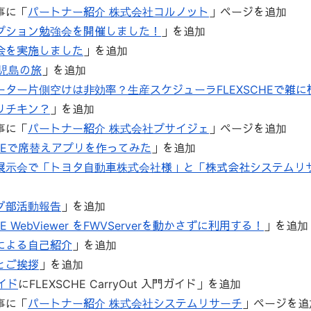
事に「
パートナー紹介 株式会社コルノット
」ページを追加
プション勉強会を開催しました！
」を追加
会を実施しました
」を追加
鹿児島の旅
」を追加
ーター片側空けは非効率？生産スケジューラFLEXSCHEで雑に
リチキン？
」を追加
事に「
パートナー紹介 株式会社プサイジェ
」ページを追加
CHEで席替えアプリを作ってみた
」を追加
展示会で「トヨタ自動車株式会社様」と「株式会社システムリ
グ部活動報告
」を追加
HE WebViewer をFWVServerを動かさずに利用する！
」を追加
による自己紹介
」を追加
とご挨拶
」を追加
ガイド
にFLEXSCHE CarryOut 入門ガイド」を追加
事に「
パートナー紹介 株式会社システムリサーチ
」ページを追