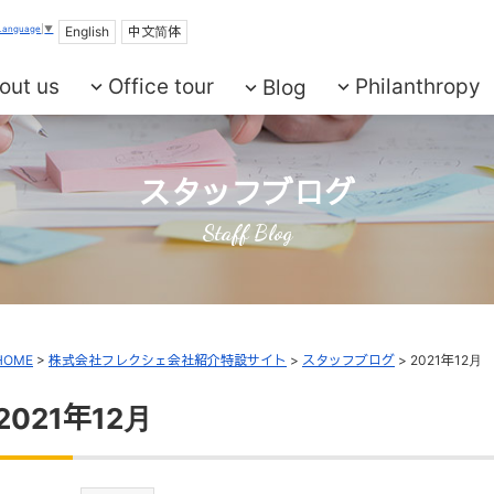
 Language
▼
English
中文简体
out us
Office tour
Philanthropy
Blog
スタッフブログ
Staff Blog
HOME
>
株式会社フレクシェ会社紹介特設サイト
>
スタッフブログ
>
2021年12月
2021年12月