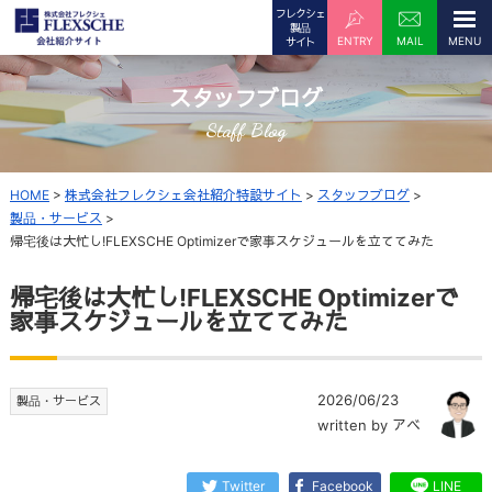
フレクシェ
製品
ENTRY
MAIL
サイト
スタッフブログ
Staff Blog
HOME
>
株式会社フレクシェ会社紹介特設サイト
>
スタッフブログ
>
製品・サービス
>
帰宅後は大忙し!FLEXSCHE Optimizerで家事スケジュールを立ててみた
帰宅後は大忙し!FLEXSCHE Optimizerで
家事スケジュールを立ててみた
2026/06/23
製品・サービス
written by アベ
Twitter
Facebook
LINE