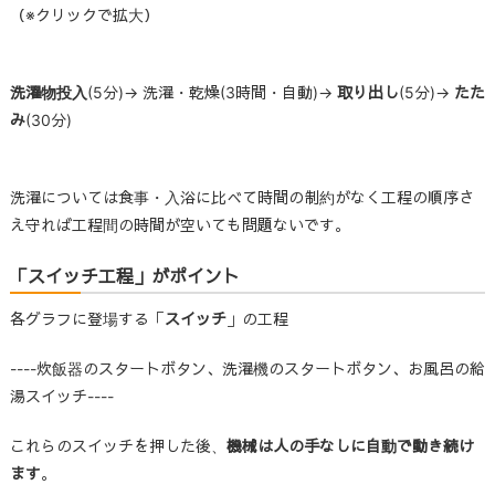
（※クリックで拡大）
洗濯物投入
(5分)→ 洗濯・乾燥(3時間・自動)→
取り出し
(5分)→
たた
み
(30分)
洗濯については食事・入浴に比べて時間の制約がなく工程の順序さ
え守れば工程間の時間が空いても問題ないです。
「スイッチ工程」がポイント
各グラフに登場する「
スイッチ
」の工程
----炊飯器のスタートボタン、洗濯機のスタートボタン、お風呂の給
湯スイッチ----
これらのスイッチを押した後、
機械は人の手なしに自動で動き続け
ます
。