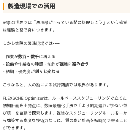
製造現場での活用
家事の世界では「洗濯機が回っている間に料理しよう」という感覚
は経験と勘で身につきます。
しかし実際の製造現場では----
- 作業が
数百〜数千
に増える
- 設備や作業者の種類・制約が
複雑に絡み合う
- 納期・優先度が
刻々と変わる
こうなると、人の勘による試行錯誤では限界があります。
FLEXSCHE
Optimizerは、ルールベーススケジューリングで立てた
初期計画を出発点に、数理最適化手法で「より納期遅れが少ない並
び順」を自動で探索します。複雑なスケジューリングルールを一か
ら構築する高度な技術力なしに、質の高い計画を短時間で得ること
ができます。