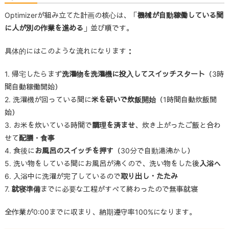
Optimizerが組み立てた計画の核心は、「
機械が自動稼働している間
に人が別の作業を進める
」並び順です。
具体的にはこのような流れになります：
1. 帰宅したらまず
洗濯物を洗濯機に投入してスイッチスタート
（3時
間自動稼働開始）
2. 洗濯機が回っている間に
米を研いで炊飯開始
（1時間自動炊飯開
始）
3. お米を炊いている時間で
調理を済ませ
、炊き上がったご飯と合わ
せて
配膳・食事
4. 食後に
お風呂のスイッチを押す
（30分で自動湯沸かし）
5. 洗い物をしている間にお風呂が沸くので、洗い物をした後
入浴へ
6. 入浴中に洗濯が完了しているので
取り出し・たたみ
7.
就寝準備
までに必要な工程がすべて終わったので無事就寝
全作業が0:00までに収まり、納期遵守率100%になります。