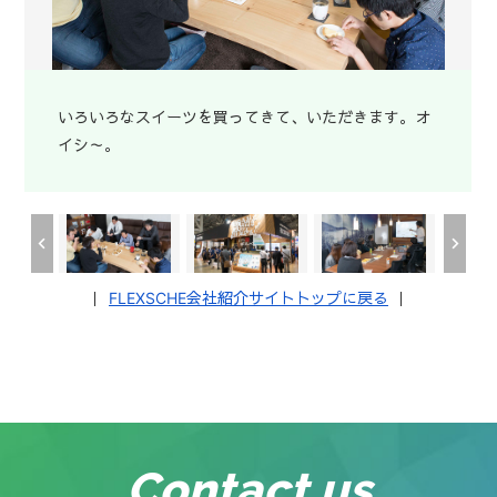
いろいろなスイーツを買ってきて、いただきます。オ
展示会に出展。「お前会社を潰す気かぁ！！」は挑発
社員旅行に行く前には勉強会は欠かせません。この写
昼休みはランチはオフィスでとる人が多いです。遊ん
社員旅行で買ってきたお土産がオフィスの入口にズラ
イシ～。
的すぎる？
真はカンボジア勉強会。
だりおしゃべりしたり。
リ。
｜
FLEXSCHE会社紹介サイトトップに戻る
｜
Contact us