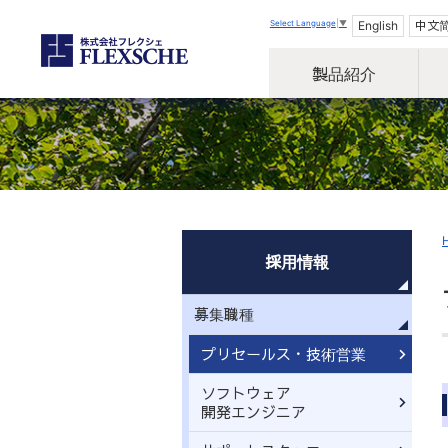
Select Language
▼
English
中文
製品紹介
採用情報
募集職種
プリセールス・技術営業
ソフトウェア
開発エンジニア