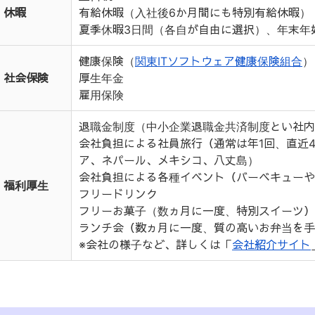
休暇
有給休暇（入社後6か月間にも特別有給休暇）
夏季休暇3日間（各自が自由に選択）、年末年
健康保険（
関東ITソフトウェア健康保険組合
）
社会保険
厚生年金
雇用保険
退職金制度（中小企業退職金共済制度とい社内
会社負担による社員旅行（通常は年1回、直近
ア、ネパール、メキシコ、八丈島）
会社負担による各種イベント（バーベキューや
福利厚生
フリードリンク
フリーお菓子（数ヵ月に一度、特別スイーツ）
ランチ会（数ヵ月に一度、質の高いお弁当を手
※会社の様子など、詳しくは「
会社紹介サイト