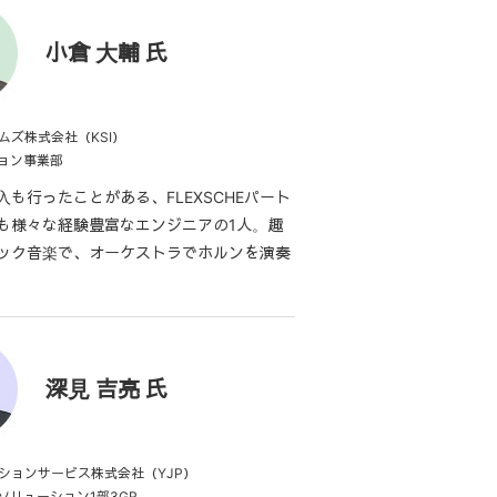
小倉 大輔 氏
ムズ株式会社（KSI）
ション事業部
入も行ったことがある、FLEXSCHEパート
も様々な経験豊富なエンジニアの1人。趣
ック音楽で、オーケストラでホルンを演奏
深見 吉亮 氏
ションサービス株式会社（YJP）
ソリューション1部3GR