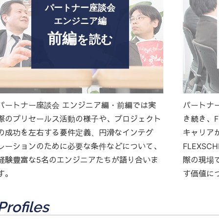
パートナー座談会
エンジニア編
前編
を読む
パートナー座談会 エンジニア編・前編では実
パートナ
際のプリセールス活動の様子や、プロジェクト
き続き、F
の成功を左右する要件定義、円滑なインテグ
キャリア
レーションのために必要な条件などについて、
FLEXS
経験豊富な5名のエンジニアたちが語り合いま
際の現場で
す。
す価値に
Profiles