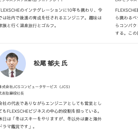
FLEXSCHEのインテグレーションに10年も携わり、今
FLEXSC
では社内で後進の育成を任されるエンジニア。趣味は
ら携わるベ
家族と行く温泉旅行とゴルフ。
らコンパク
する。この
松尾 郁夫 氏
株式会社JCSコンピュータサービス（JCS）
代表取締役社長
会社の代表でありながらエンジニアとしても営業とし
てもFLEXSCHEビジネスの中心的役割を担っている。
休日は「冬はスキーをやりますが、冬以外は妻と海外
ドラマ鑑賞です」。