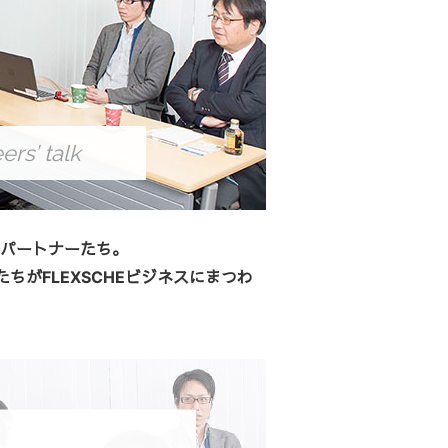
ers’ talk
HEパートナーたち。
がFLEXSCHEビジネスにまつわ