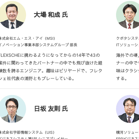
大場 和成 氏
株式会社エム・エス・アイ（MSI）
クボタシステ
イノベーション事業本部システムグループ 部長
ITソリュー
FLEXSCHEに携わるようになってからの14年で43の
海外での導
案件に関わってきたパートナーの中でも飛び抜けた経
ナーの中で
験数を誇るエンジニア。趣味はビリヤードで、フレク
味はクラシ
シェ社代表の浦野ともプレーしている。
する。
日坂 友則 氏
株式会社宇部情報システム（UIS）
横河ソリュー
ビジネスシステム第1部 シニアプレイヤー
ERPビジネス