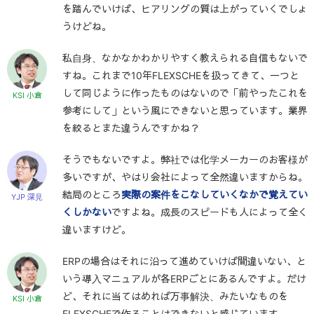
を踏んでいけば、ヒアリングの質は上がっていくでしょ
うけどね。
私自身、なかなかわかりやすく教えられる自信もないで
すね。これまで10年FLEXSCHEを扱ってきて、一つと
して同じように作ったものはないので「前やったこれを
KSI 小倉
参考にして」という風にできないと思っています。業界
を絞るとまた違うんですかね？
そうでもないですよ。弊社では化学メーカーのお客様が
多いですが、やはり会社によって全然違いますからね。
結局のところ
実際の案件をこなしていくなかで覚えてい
YJP 深見
くしかない
ですよね。成長のスピードも人によって全く
違いますけど。
ERPの場合はそれに沿って進めていけば間違いない、と
いう導入マニュアルが各ERPごとにあるんですよ。だけ
ど、それに当てはめれば万事解決、みたいなものを
KSI 小倉
FLEXSCHEで作ることはできないと感じています。