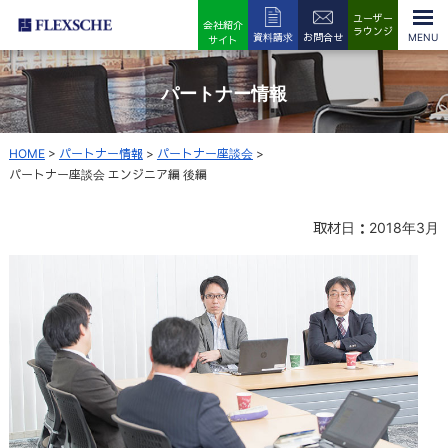
ユーザー
会社紹介
ラウンジ
資料請求
お問合せ
サイト
パートナー情報
HOME
>
パートナー情報
>
パートナー座談会
>
パートナー座談会 エンジニア編 後編
取材日：2018年3月