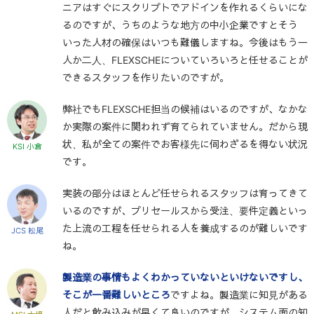
ニアはすぐにスクリプトでアドインを作れるくらいにな
るのですが、うちのような地方の中小企業ですとそう
いった人材の確保はいつも難儀しますね。今後はもう一
人か二人、FLEXSCHEについていろいろと任せることが
できるスタッフを作りたいのですが。
弊社でもFLEXSCHE担当の候補はいるのですが、なかな
か実際の案件に関われず育てられていません。だから現
状、私が全ての案件でお客様先に伺わざるを得ない状況
KSI 小倉
です。
実装の部分はほとんど任せられるスタッフは育ってきて
いるのですが、プリセールスから受注、要件定義といっ
た上流の工程を任せられる人を養成するのが難しいです
JCS 松尾
ね。
製造業の事情もよくわかっていないといけないですし、
そこが一番難しいところ
ですよね。製造業に知見がある
人だと飲み込みが早くて良いのですが、システム面の知