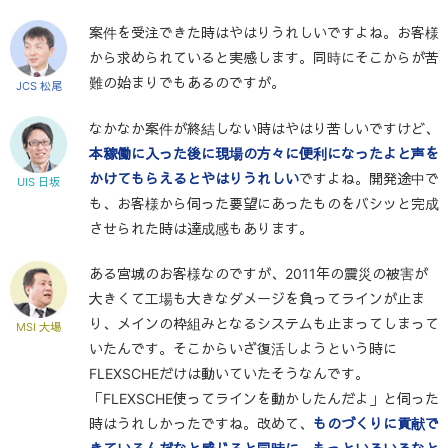
案件を受注できた時はやはりうれしいですよね。お客様
から求められていると実感します。同時にそこからが苦
難の始まりでもあるのですが。
JCS 松尾
なかなか案件が終結しない時はやはり苦しいですけど、
本稼働に入った後に現場の方々に便利になったよと声を
かけてもらえるとやはりうれしい
ですよね。開発途中で
UIS 日坂
も、お客様から伺った要望にあったものをバシッと完成
させられた時は達成感もあります。
ある宮城のお客様なのですが、2011年の震災の被害が
大きくて工場も大きなダメージを負ってラインが止ま
り、メインの枠組みとなるシステムも止まってしまって
MSI 大場
いたんです。そこからいざ復活しようという時に
FLEXSCHEだけは動いていたそうなんです。
「FLEXSCHE使ってラインを動かしたんだよ」と伺った
時はうれしかったですね。改めて、
ものづくりに貢献で