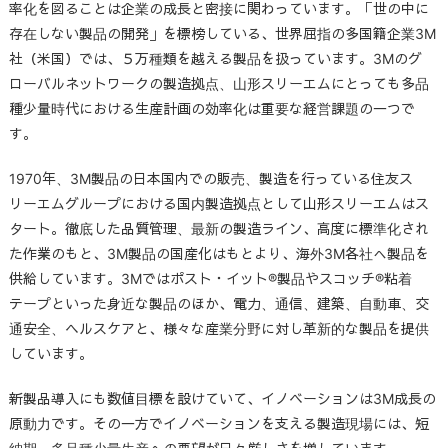
率化を図ることは企業の成長と密接に関わっています。「世の中に
存在しない製品の開発」を標榜している、世界屈指の多国籍企業3M
社（米国）では、５万種類を越える製品を扱っています。3Mのグ
ローバルネットワークの製造拠点、山形スリーエムにとっても多品
種少量時代における生産計画の効率化は重要な経営課題の一つで
す。
1970年、3M製品の日本国内での販売、製造を行っている住友ス
リーエムグループにおける国内製造拠点として山形スリーエムはス
タート。徹底した品質管理、最新の製造ライン、高度に標準化され
た作業のもと、3M製品の国産化はもとより、海外3M各社へ製品を
供給しています。3Mではポスト・イット®製品やスコッチ®粘着
テープといった身近な製品のほか、電力、通信、建築、自動車、交
通安全、ヘルスケアと、様々な産業分野に対し革新的な製品を提供
しています。
新製品導入にも数値目標を設けていて、イノベーションは3M成長の
原動力です。その一方でイノベーションを支える製造現場には、短