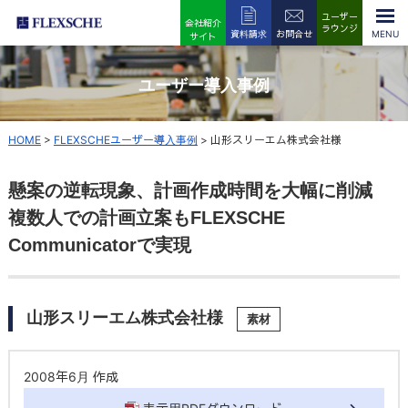
ユーザー
会社紹介
ラウンジ
資料請求
お問合せ
サイト
ユーザー導入事例
HOME
>
FLEXSCHEユーザー導入事例
>
山形スリーエム株式会社様
懸案の逆転現象、計画作成時間を大幅に削減
複数人での計画立案もFLEXSCHE
Communicatorで実現
山形スリーエム株式会社様
素材
2008年6月 作成