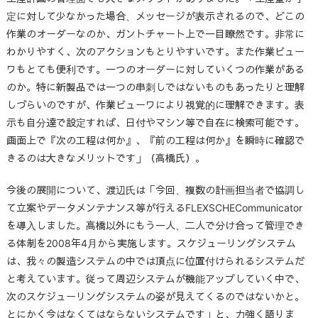
定に対して少なかった場合、メッセージが表示されるので、どこの
作業のオーダーなのか、ガントチャート上で一目瞭然です。非常に
わかりやすく、次のアクションもとりやすいです。また作業ビュー
ワもとても便利です。一つのオーダーに対していくつの作業がある
のか。特に新製品では一つの串刺しではないものもあったりと理解
しづらいのですが、作業ビューワにより視覚的に理解できます。表
示も自分達で設定すれば、日付やマシン等で自在に検索可能です。
画面上で『次の工程は何か』、『前の工程は何か』を瞬時に確認で
きるのは大きなメリットです」（高橋氏）。
今後の展開について、渡辺氏は「今回、複数の計画担当者で協調し
て立案やデータメンテナンス等が行えるFLEXSCHECommunicator
を導入しました。高橋以外にもう一人、二人で分け合って管理でき
る体制を2008年4月から実施します。スケジューリングシステム
は、我々の製造システムの中では頂点に位置付けられるシステムだ
と考えています。従って周辺システムが機能アップしていく中で、
次のスケジューリングシステムの姿が見えてくるのではないかと。
とにかく今はなくてはならないシステムです」と、力強く語りま