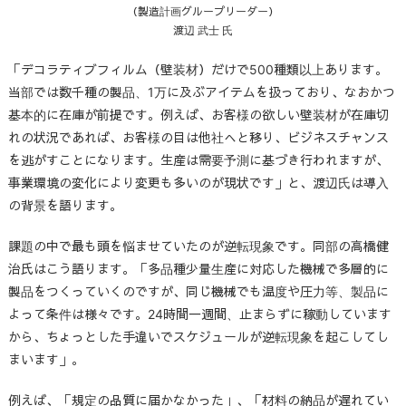
（製造計画グループリーダー）
渡辺 武士 氏
「デコラティブフィルム（壁装材）だけで500種類以上あります。
当部では数千種の製品、1万に及ぶアイテムを扱っており、なおかつ
基本的に在庫が前提です。例えば、お客様の欲しい壁装材が在庫切
れの状況であれば、お客様の目は他社へと移り、ビジネスチャンス
を逃がすことになります。生産は需要予測に基づき行われますが、
事業環境の変化により変更も多いのが現状です」と、渡辺氏は導入
の背景を語ります。
課題の中で最も頭を悩ませていたのが逆転現象です。同部の高橋健
治氏はこう語ります。「多品種少量生産に対応した機械で多層的に
製品をつくっていくのですが、同じ機械でも温度や圧力等、製品に
よって条件は様々です。24時間一週間、止まらずに稼動しています
から、ちょっとした手違いでスケジュールが逆転現象を起こしてし
まいます」。
例えば、「規定の品質に届かなかった」、「材料の納品が遅れてい