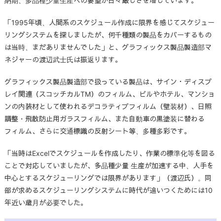
納期、多品種少量生産への要望が日々厳しさを増しています。
「1995年頃、人間系のスケジュール作成に限界を感じてスケジュー
リングシステムを探しましたが、何千種類の製品をカバーするもの
は当時、まだありませんでした」と、グラフィックス製品製造部マ
ネジャーの渡辺武士氏は振返ります。
グラフィックス製品製造部で扱っている製品は、サイン・ディスプ
レイ関連（スコッチカルTM）のフィルム、ビルやホテル、マンショ
ンの内装材として使われるデコラティブフィルム（壁装材）、日照
調整・飛散防止用ガラスフィルム、また自動車の黒塗装に替わる
フィルム、さらに交通標識の反射シート等、多種多彩です。
「当時はExcelでスケジュールを作成したり、作業の標準化等を図る
ことで対応していましたが、多品種少量 生産が加速する中、人手を
中心とするスケジューリングでは限界があります」（渡辺氏）。同
部が求めるスケジューリングシステムに時代が追いつくためには10
年近い歳月が必要でした。