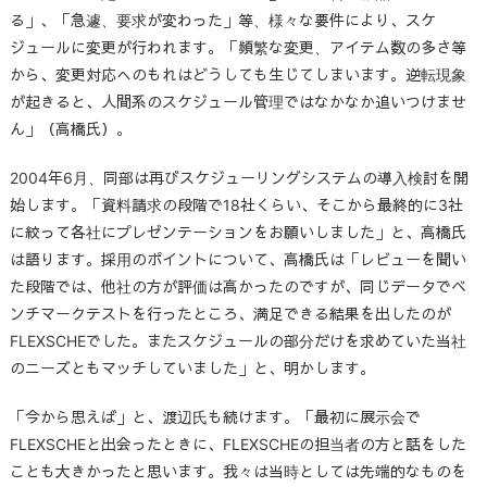
る」、「急遽、要求が変わった」等、様々な要件により、スケ
ジュールに変更が行われます。「頻繁な変更、アイテム数の多さ等
から、変更対応へのもれはどうしても生じてしまいます。逆転現象
が起きると、人間系のスケジュール管理ではなかなか追いつけませ
ん」（高橋氏）。
2004年6月、同部は再びスケジューリングシステムの導入検討を開
始します。「資料請求の段階で18社くらい、そこから最終的に3社
に絞って各社にプレゼンテーションをお願いしました」と、高橋氏
は語ります。採用のポイントについて、高橋氏は「レビューを聞い
た段階では、他社の方が評価は高かったのですが、同じデータでベ
ンチマークテストを行ったところ、満足できる結果を出したのが
FLEXSCHEでした。またスケジュールの部分だけを求めていた当社
のニーズともマッチしていました」と、明かします。
「今から思えば」と、渡辺氏も続けます。「最初に展示会で
FLEXSCHEと出会ったときに、FLEXSCHEの担当者の方と話をした
ことも大きかったと思います。我々は当時としては先端的なものを