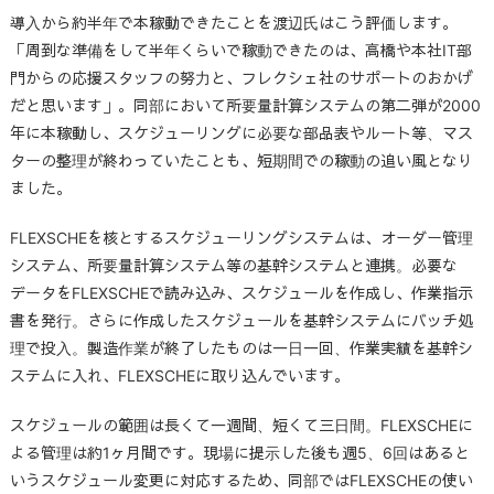
導入から約半年で本稼動できたことを渡辺氏はこう評価します。
「周到な準備をして半年くらいで稼動できたのは、高橋や本社IT部
門からの応援スタッフの努力と、フレクシェ社のサポートのおかげ
だと思います」。同部において所要量計算システムの第二弾が2000
年に本稼動し、スケジューリングに必要な部品表やルート等、マス
ターの整理が終わっていたことも、短期間での稼動の追い風となり
ました。
FLEXSCHEを核とするスケジューリングシステムは、オーダー管理
システム、所要量計算システム等の基幹システムと連携。必要な
データをFLEXSCHEで読み込み、スケジュールを作成し、作業指示
書を発行。さらに作成したスケジュールを基幹システムにバッチ処
理で投入。製造作業が終了したものは一日一回、作業実績を基幹シ
ステムに入れ、FLEXSCHEに取り込んでいます。
スケジュールの範囲は長くて一週間、短くて三日間。FLEXSCHEに
よる管理は約1ヶ月間です。現場に提示した後も週5、6回はあると
いうスケジュール変更に対応するため、同部ではFLEXSCHEの使い